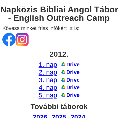
Napközis Bibliai Angol Tábor
- English Outreach Camp
Kövess minket friss infókért itt is:
2012.
1. nap
Drive
2. nap
Drive
3. nap
Drive
4. nap
Drive
5. nap
Drive
További táborok
2026
2025
2024