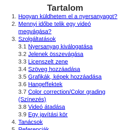
Tartalom
Hogyan küldhetem el a nyersanyagot?
Mennyi időbe telik egy videó
megvágása?
Szolgáltatások
Nyersanyag kiválogatása
Jelenek összevágása
Licenszelt zene
Szöveg hozzáadása
Grafikák, képek hozzáadása
Hangeffektek
Color correction/Color grading
(Színezés)
Videó átadása
Egy javítási kör
Tanácsok
Referenciák